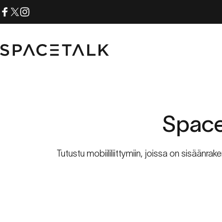
Siirry sisältöön
Facebook
X (Twitter)
Instagram
Spacetalk
Space
Tutustu mobiililiittymiin, joissa on sisään