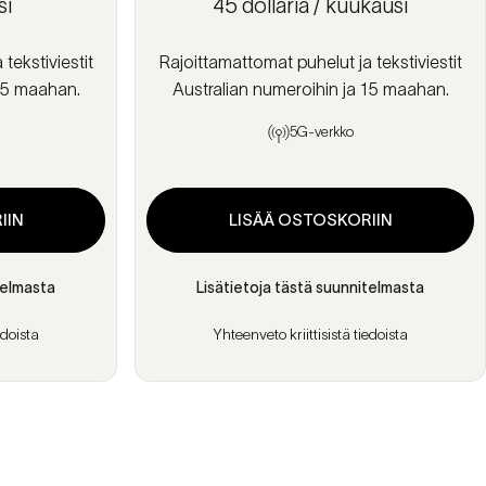
si
45 dollaria / kuukausi
tekstiviestit
Rajoittamattomat puhelut ja tekstiviestit
 15 maahan.
Australian numeroihin ja 15 maahan.
5G-verkko
IIN
LISÄÄ OSTOSKORIIN
telmasta
Lisätietoja tästä suunnitelmasta
edoista
Yhteenveto kriittisistä tiedoista