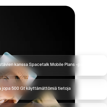
ystävien kanssa Spacetalk Mobile Plans -palvelussa §
a jopa 500 Gt käyttämättömiä tietoja