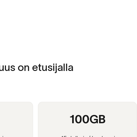
suus
on
etusijalla
100GB