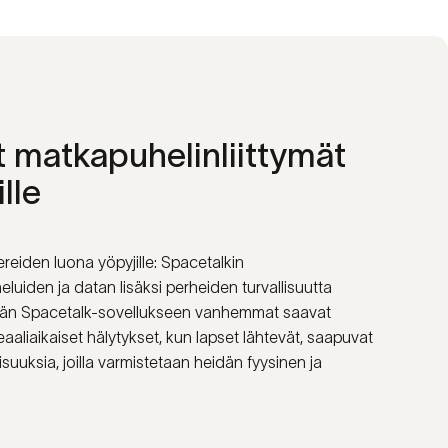
t
matkapuhelinliittymät
ille
reiden luona yöpyjille: Spacetalkin
eluiden ja datan lisäksi perheiden turvallisuutta
ttymän Spacetalk-sovellukseen vanhemmat saavat
aaliaikaiset hälytykset, kun lapset lähtevät, saapuvat
isuuksia, joilla varmistetaan heidän fyysinen ja