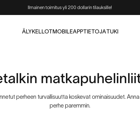
Ilmainen toimitus yli 200 dollarin tilauksille!
ÄLYKELLOT
MOBILE
APP
TIETOJA
TUKI
ÄLYKELLOT
MOBILE
APP
TIETOJA
TUKI
talkin
matkapuhelinlii
rakennetut perheen turvallisuutta koskevat ominaisuudet. Ann
perhe paremmin.