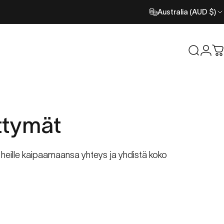
Australia (AUD $)
Etsi
Kirj
O
ttymät
a heille kaipaamaansa yhteys ja yhdistä koko