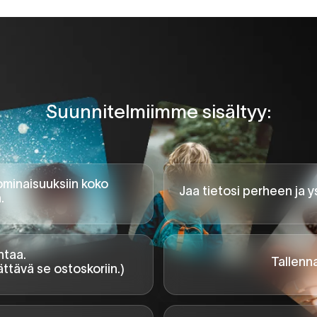
Suunnitelmiimme sisältyy:
 ominaisuuksiin koko
Jaa tietosi perheen ja 
.
ntaa.
Tallenn
ättävä se ostoskoriin.)