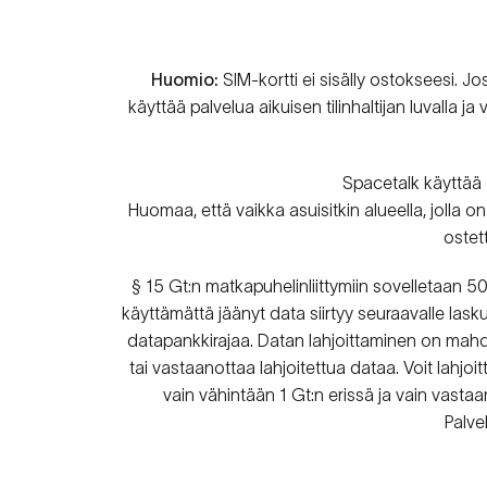
Huomio:
SIM-kortti ei sisälly ostokseesi. Jo
käyttää palvelua aikuisen tilinhaltijan luvalla j
Spacetalk käyttää
Huomaa, että vaikka asuisitkin alueella, jolla 
ostet
§ 15 Gt:n matkapuhelinliittymiin sovelletaan 50
käyttämättä jäänyt data siirtyy seuraavalle las
datapankkirajaa. Datan lahjoittaminen on mahdoll
tai vastaanottaa lahjoitettua dataa. Voit lahjo
vain vähintään 1 Gt:n erissä ja vain vasta
Palve