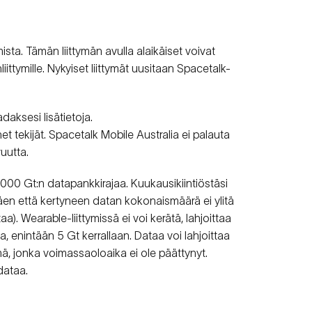
ista. Tämän liittymän avulla alaikäiset voivat
iittymille. Nykyiset liittymät uusitaan Spacetalk-
daksesi lisätietoja.
t tekijät. Spacetalk Mobile Australia ei palauta
uutta.
 1000 Gt:n datapankkirajaa. Kuukausikiintiöstäsi
täen että kertyneen datan kokonaismäärä ei ylitä
). Wearable-liittymissä ei voi kerätä, lahjoittaa
, enintään 5 Gt kerrallaan. Dataa voi lahjoittaa
mä, jonka voimassaoloaika ei ole päättynyt.
dataa.