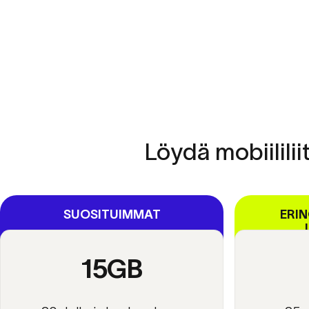
Löydä
mobiilili
SUOSITUIMMAT
ERI
15GB