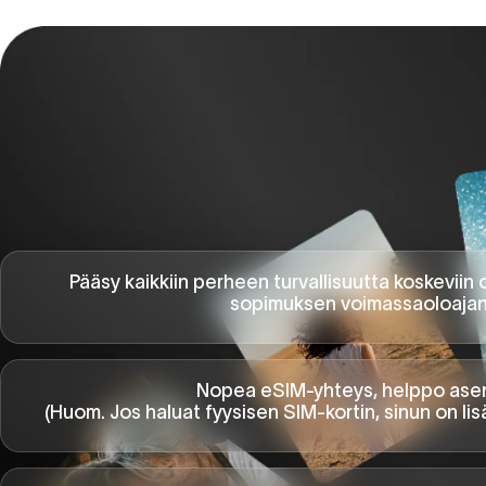
Pääsy kaikkiin perheen turvallisuutta koskeviin
sopimuksen voimassaoloajan
Nopea eSIM-yhteys, helppo ase
(Huom. Jos haluat fyysisen SIM-kortin, sinun on lis