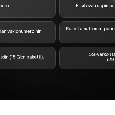
umero
Ei sitovaa sopimus
Rajoittamattomat puhelut
lian vakionumeroihin
5G-verkon l
in (15 Gt:n paketti).
(29 