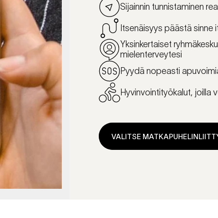
Sijainnin tunnistaminen reaal
Itsenäisyys päästä sinne i
Yksinkertaiset ryhmäkeskus
mielenterveytesi
Pyydä nopeasti apuvoimia,
Hyvinvointityökalut, joilla 
VALITSE MATKAPUHELINLIIT