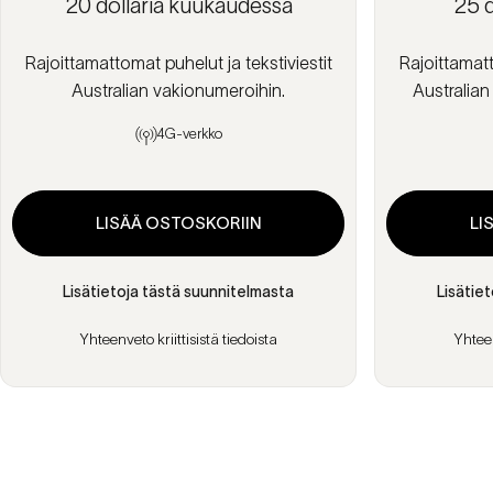
20 dollaria kuukaudessa
25 d
Rajoittamattomat puhelut ja tekstiviestit
Rajoittamatt
Australian vakionumeroihin.
Australian
4G-verkko
LISÄÄ OSTOSKORIIN
LI
Lisätietoja tästä suunnitelmasta
Lisätie
Yhteenveto kriittisistä tiedoista
Yhteen