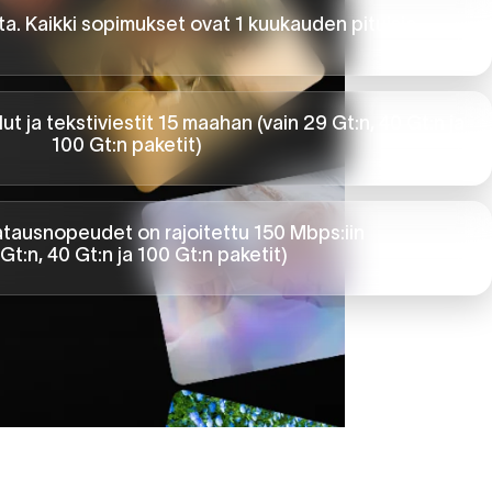
ta. Kaikki sopimukset ovat 1 kuukauden pituisia.
 ja tekstiviestit 15 maahan (vain 29 Gt:n, 40 Gt:n ja
100 Gt:n paketit)
atausnopeudet on rajoitettu 150 Mbps:iin
Gt:n, 40 Gt:n ja 100 Gt:n paketit)