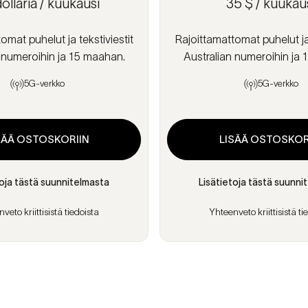
ollaria / kuukausi
35 $ / kuukau
omat puhelut ja tekstiviestit
Rajoittamattomat puhelut ja 
 numeroihin ja 15 maahan.
Australian numeroihin ja
5G-verkko
5G-verkko
SÄÄ OSTOSKORIIN
LISÄÄ OSTOSKOR
toja tästä suunnitelmasta
Lisätietoja tästä suunni
veto kriittisistä tiedoista
Yhteenveto kriittisistä ti