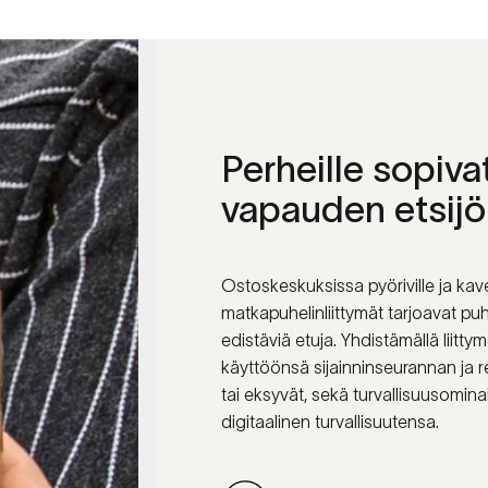
Perheille
sopiva
vapauden
etsijö
Ostoskeskuksissa pyöriville ja kave
matkapuhelinliittymät tarjoavat puh
edistäviä etuja. Yhdistämällä lii
käyttöönsä sijainninseurannan ja re
tai eksyvät, sekä turvallisuusomina
digitaalinen turvallisuutensa.