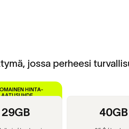
ittymä,
jossa
perheesi
turvalli
NOMAINEN HINTA-
LAATUSUHDE
29GB
40GB