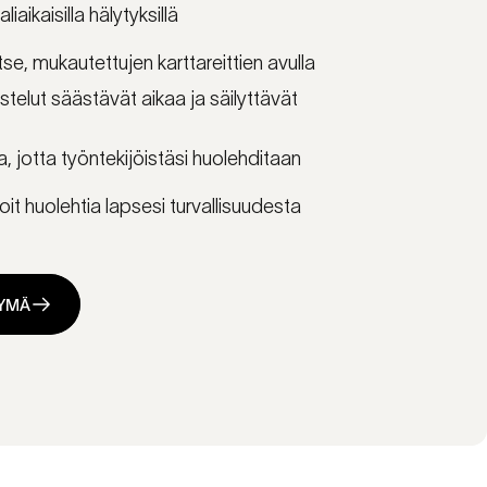
iaikaisilla hälytyksillä
tse, mukautettujen karttareittien avulla
telut säästävät aikaa ja säilyttävät
 jotta työntekijöistäsi huolehditaan
voit huolehtia lapsesi turvallisuudesta
TYMÄ