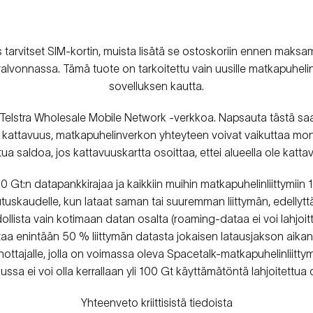
s tarvitset SIM-kortin, muista lisätä se ostoskoriin ennen maksam
a valvonnassa. Tämä tuote on tarkoitettu vain uusille matkapuhelinl
sovelluksen kautta.
 Telstra Wholesale Mobile Network -verkkoa.
Napsauta tästä
saa
on kattavuus, matkapuhelinverkon yhteyteen voivat vaikuttaa mone
tua saldoa, jos kattavuuskartta osoittaa, ettei alueella ole kattav
0 Gt:n datapankkirajaa ja kaikkiin muihin matkapuhelinliittymiin
kutuskaudelle, kun lataat saman tai suuremman liittymän, edellyt
ista vain kotimaan datan osalta (roaming-dataa ei voi lahjoittaa
ittaa enintään 50 % liittymän datasta jokaisen latausjakson aikana
anottajalle, jolla on voimassa oleva Spacetalk-matkapuhelinliitty
lussa ei voi olla kerrallaan yli 100 Gt käyttämätöntä lahjoitettua 
Yhteenveto kriittisistä tiedoista