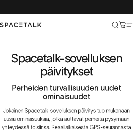
Siirry sisältöön
Spacetalk
Etsi
Osto
S
Spacetalk-sovelluksen
päivitykset
Perheiden
turvallisuuden
uudet
ominaisuudet
Jokainen Spacetalk-sovelluksen päivitys tuo mukanaan
uusia ominaisuuksia, jotka auttavat perheitä pysymään
yhteydessä toisiinsa. Reaaliaikaisesta GPS-seurannasta