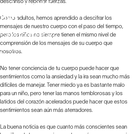
descanso y reponer fuerzas.
sobre
el
bienestar
de
su
hijo
Como adultos, hemos aprendido a descifrar los
mensajes de nuestro cuerpo con el paso del tiempo,
pero los niños no siempre tienen el mismo nivel de
26 de octubre de 2022
comprensión de los mensajes de su cuerpo que
Lo que los datos de forma física y frecuencia
Recursos
nosotros.
cardiaca pueden revelar sobre el bienestar de su
familiares
hijo
No tener conciencia de tu cuerpo puede hacer que
sentimientos como la ansiedad y la ira sean mucho más
difíciles de manejar. Tener miedo ya es bastante malo
para un niño, pero tener las manos temblorosas y los
latidos del corazón acelerados puede hacer que estos
sentimientos sean aún más aterradores.
La buena noticia es que cuanto más conscientes sean