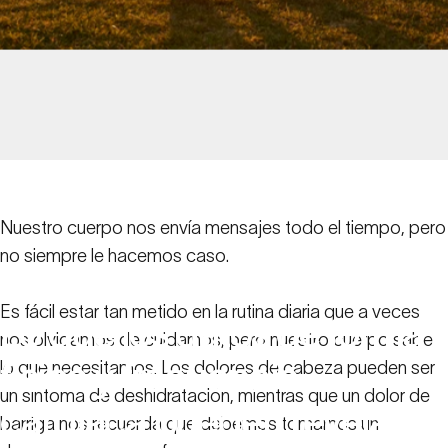
Nuestro cuerpo nos envía mensajes todo el tiempo, pero
no siempre le hacemos caso.
Es fácil estar tan metido en la rutina diaria que a veces
Lo
que
los
datos
de
forma
nos olvidamos de cuidarnos, pero nuestro cuerpo sabe
física
y
frecuencia
lo que necesitamos. Los dolores de cabeza pueden ser
un síntoma de deshidratación, mientras que un dolor de
cardiaca
pueden
revelar
barriga nos recuerda que debemos tomarnos un