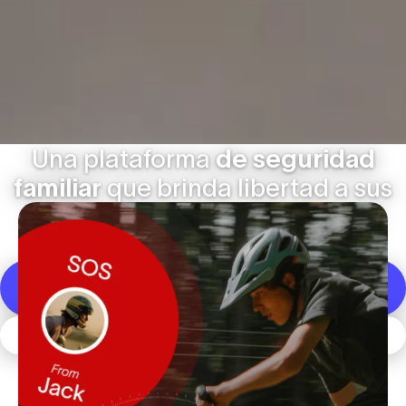
Una plataforma
de seguridad
familiar
que brinda libertad a sus
seres queridos y tranquilidad a
usted.
DESCARGAR LA APLICACIÓN SPACETALK
ÚNETE A SPACETALK