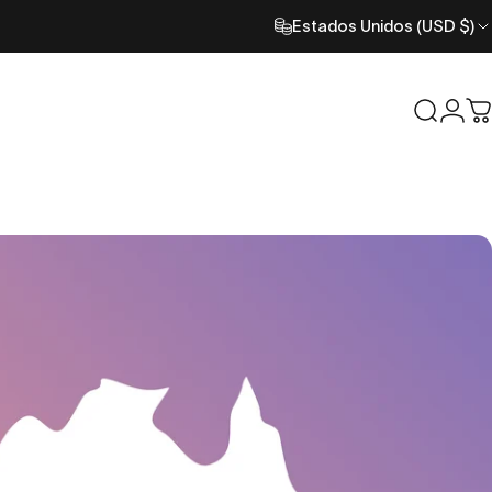
Estados Unidos (USD $)
Buscar
Inic
C