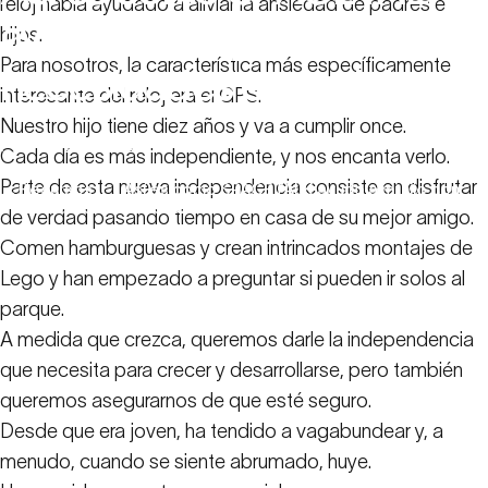
reloj había ayudado a aliviar la ansiedad de padres e
ayudó
a
mi
hijo
con
hijos.
Para nosotros, la característica más específicamente
necesidades
especiales.
interesante del reloj era el GPS.
Nuestro hijo tiene diez años y va a cumplir once.
13 de mayo de 2020
Cada día es más independiente, y nos encanta verlo.
Parte de esta nueva independencia consiste en disfrutar
Recursos
Así es como SPACETALK ayudó a mi hijo con
familiares
necesidades especiales.
de verdad pasando tiempo en casa de su mejor amigo.
Comen hamburguesas y crean intrincados montajes de
Lego y han empezado a preguntar si pueden ir solos al
parque.
A medida que crezca, queremos darle la independencia
que necesita para crecer y desarrollarse, pero también
queremos asegurarnos de que esté seguro.
Desde que era joven, ha tendido a vagabundear y, a
menudo, cuando se siente abrumado, huye.