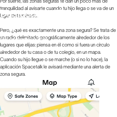
Por suerte, las zonas seguras te dan un poco más de
tranquilidad al avisarte cuando tu hijo llega o se va de un
Destacados:
Zonas
lugar determinado.
seguras
Pero, ¿qué es exactamente una zona segura? Se trata de
un radio delimitado geográficamente alrededor de los
17 de agosto de 2022
lugares que elijas: piensa en él como si fuera un círculo
Recursos familiares
Destacados: Zonas seguras
alrededor de tu casa o de tu colegio, en un mapa.
Cuando su hijo llegue o se marche (o si no lo hace), la
aplicación Spacetalk le avisará mediante una alerta de
zona segura.