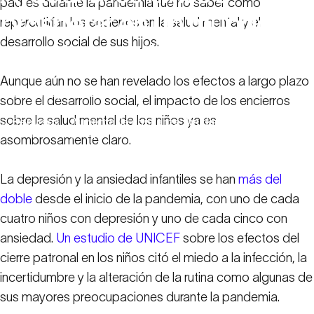
padres durante la pandemia fue no saber cómo
prosperar
en
un
mundo
repercutirían los encierros en la salud mental y el
desarrollo social de sus hijos.
postdestructivo
Aunque aún no se han revelado los efectos a largo plazo
11 de mayo de 2022
sobre el desarrollo social, el impacto de los encierros
sobre la salud mental de los niños ya es
Recursos
Aumentar la confianza: Ayudar a los niños a
familiares
prosperar en un mundo postdestructivo
asombrosamente claro.
La depresión y la ansiedad infantiles se han
más del
doble
desde el inicio de la pandemia, con uno de cada
cuatro niños con depresión y uno de cada cinco con
ansiedad.
Un estudio de UNICEF
sobre los efectos del
cierre patronal en los niños citó el miedo a la infección, la
incertidumbre y la alteración de la rutina como algunas de
sus mayores preocupaciones durante la pandemia.