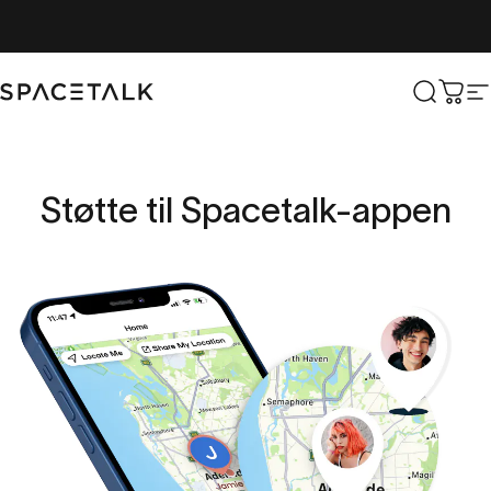
Spring til indhold
Spacetalk
Søg ef
Vog
N
Støtte
til
Spacetalk-appen