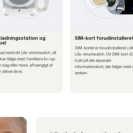
ladningsstation og
SIM-kort forudinstallere
bel
SIM-kortet er forudinstalleret i di
ad nemt dit Life-smartwatch, så
Life-smartwatch. Dit SIM-kort-ID
kan følge med i familiens liv i op
trykt på det separate
 en dag eller mere, afhængigt af
informationskort, der følger med i
 aktive de er.
æsken.