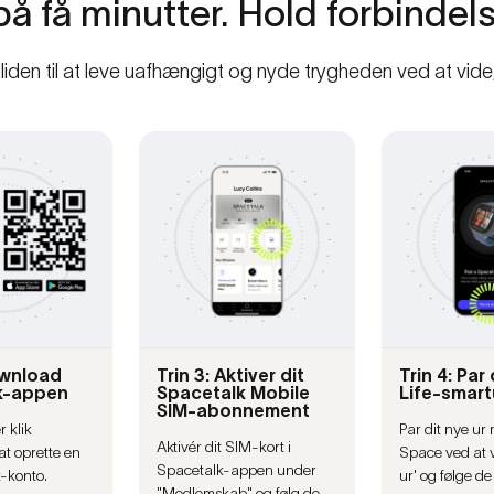
på
få
minutter.
Hold
forbindel
lliden til at leve uafhængigt og nyde trygheden ved at vide, 
ownload
Trin 3: Aktiver dit
Trin 4: Par
k-appen
Spacetalk Mobile
Life-smart
SIM-abonnement
 klik
Par dit nye ur
Aktivér dit SIM-kort i
at oprette en
Space ved at 
Spacetalk-appen under
-konto.
ur' og følge de 
"Medlemskab" og følg de