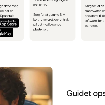
enkle trin.
ge dette over,
Sørg for, at dit
ede har en
smartwatch er
Sørg for at gemme SIM-
 Spacetalk-
opdateret til 
kortnummeret, der er trykt
software, før d
på det medfølgende
parre det.
plastikkort.
Guidet
op