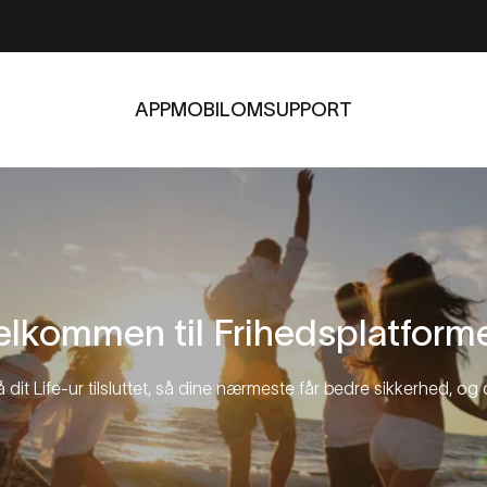
APP
MOBIL
OM
SUPPORT
APP
MOBIL
OM
SUPPORT
elkommen
til
Frihedsplatform
få dit Life-ur tilsluttet, så dine nærmeste får bedre sikkerhed, og 