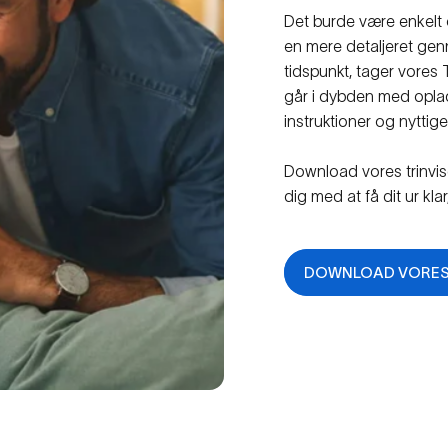
Det burde være enkelt o
en mere detaljeret genn
tidspunkt, tager vores 
går i dybden med opladn
instruktioner og nyttig
Download vores trinvise
dig med at få dit ur kla
DOWNLOAD VORES 