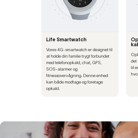
Life Smartwatch
Op
ka
Vores 4G-smartwatch er designet til
Opl
at holde din familie trygt forbundet
det 
med telefonopkald, chat, GPS,
til
SOS-alarmer og
hvor
fitnessovervågning. Denne enhed
kan både modtage og foretage
opkald.