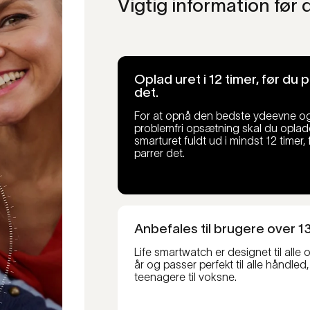
Vigtig information før
Oplad uret i 12 timer, før du 
det.
For at opnå den bedste ydeevne o
problemfri opsætning skal du oplade
smarturet fuldt ud i mindst 12 timer, 
parrer det.
Anbefales til brugere over 13
Life smartwatch er designet til alle 
år og passer perfekt til alle håndled,
teenagere til voksne.