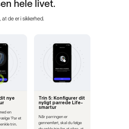
sen
hele
livet.
at de er i sikkerhed.
 dit nye
Trin 5: Konfigurer dit
ur
nyligt parrede Life-
smartur
 med en
Når parringen er
vælge 'Par et
gennemført, skal du følge
enkle trin.
de enkle trin for at sikre, at