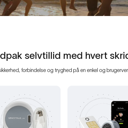
dpak
selvtillid
med
hvert
skri
sikkerhed, forbindelse og tryghed på en enkel og brugerven