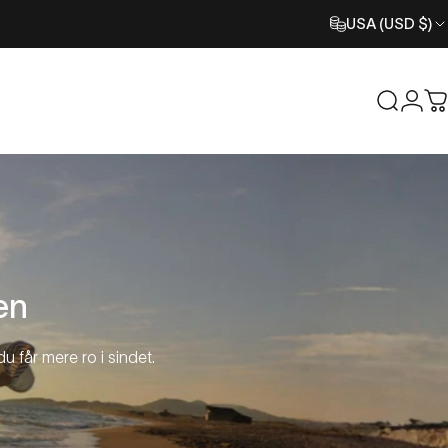
USA (USD $)
Søg ef
Logi
V
en
du får mere ro i sindet.