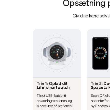
Opsætning
Giv dine kære selvti
Trin 1: Oplad dit
Trin 2: D
Life-smartwatch
Spacetal
Tilslut USB-kablet til
Scan QR eller
opladningsstationen, og
nedenfor for 
placer uret på stationen
ny Spacetalk