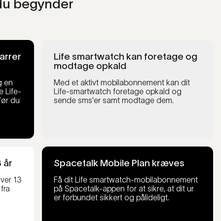
 du begynder
parrer
Life smartwatch kan foretage og
modtage opkald
g en
Med et aktivt mobilabonnement kan dit
 Life-
Life-smartwatch foretage opkald og
før du
sende sms'er samt modtage dem.
 år
Spacetalk Mobile Plan kræves
over 13
Få dit Life smartwatch-mobilabonnement
 fra
på Spacetalk-appen for at sikre, at dit ur
er forbundet sikkert og pålideligt.