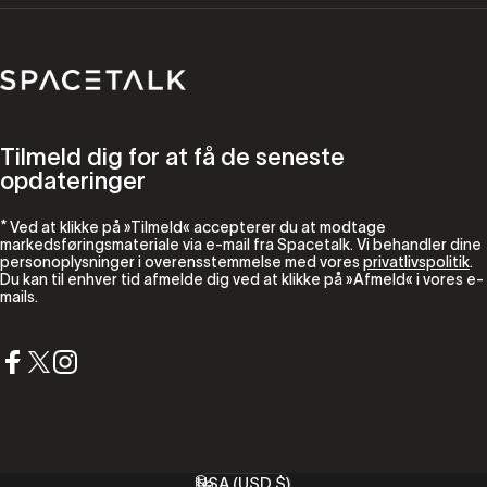
Spacetalk
Tilmeld dig for at få de seneste
opdateringer
* Ved at klikke på »Tilmeld« accepterer du at modtage
markedsføringsmateriale via e-mail fra Spacetalk. Vi behandler dine
personoplysninger i overensstemmelse med vores
privatlivspolitik
.
Du kan til enhver tid afmelde dig ved at klikke på »Afmeld« i vores e-
mails.
Facebook
X (Twitter)
Instagram
USA (USD $)