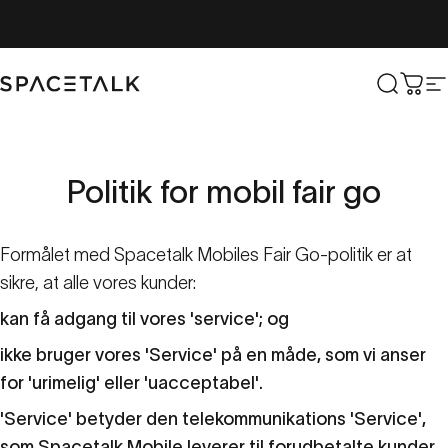
Spring til indhold
Spacetalk
Søg ef
Vog
N
Politik
for
mobil
fair
go
Formålet med Spacetalk Mobiles Fair Go-politik er at
sikre, at alle vores kunder:
kan få adgang til vores 'service'; og
ikke bruger vores 'Service' på en måde, som vi anser
for 'urimelig' eller 'uacceptabel'.
'Service' betyder den telekommunikations 'Service',
som Spacetalk Mobile leverer til forudbetalte kunder