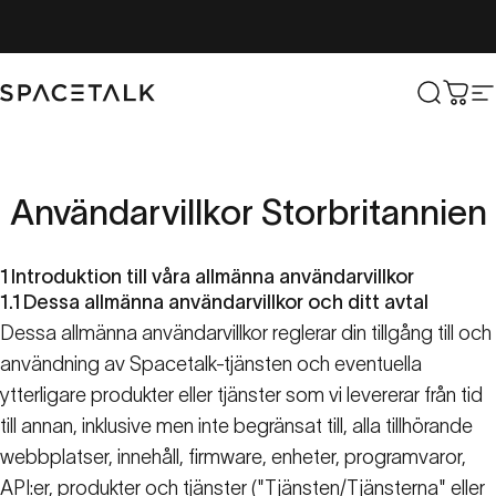
Hoppa till innehåll
Spacetalk
Sök
Vag
W
Användarvillkor
Storbritannien
1
Introduktion till våra allmänna användarvillkor
1.1
Dessa allmänna användarvillkor och ditt avtal
Dessa allmänna användarvillkor reglerar din tillgång till och
användning av Spacetalk-tjänsten och eventuella
ytterligare produkter eller tjänster som vi levererar från tid
till annan, inklusive men inte begränsat till, alla tillhörande
webbplatser, innehåll, firmware, enheter, programvaror,
API:er, produkter och tjänster ("Tjänsten/Tjänsterna" eller