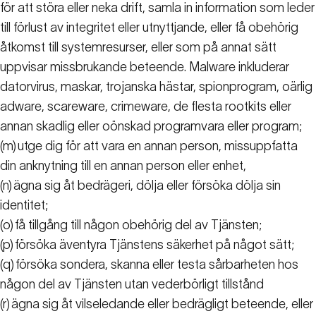
för att störa eller neka drift, samla in information som leder
till förlust av integritet eller utnyttjande, eller få obehörig
åtkomst till systemresurser, eller som på annat sätt
uppvisar missbrukande beteende. Malware inkluderar
datorvirus, maskar, trojanska hästar, spionprogram, oärlig
adware, scareware, crimeware, de flesta rootkits eller
annan skadlig eller oönskad programvara eller program;
(m)
utge dig för att vara en annan person, missuppfatta
din anknytning till en annan person eller enhet,
(n)
ägna sig åt bedrägeri, dölja eller försöka dölja sin
identitet;
(o)
få tillgång till någon obehörig del av Tjänsten;
(p)
försöka äventyra Tjänstens säkerhet på något sätt;
(q)
försöka sondera, skanna eller testa sårbarheten hos
någon del av Tjänsten utan vederbörligt tillstånd
(r)
ägna sig åt vilseledande eller bedrägligt beteende, eller