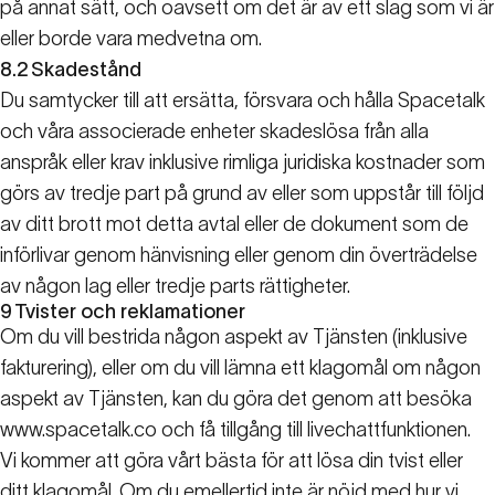
på annat sätt, och oavsett om det är av ett slag som vi är
eller borde vara medvetna om.
8.2
Skadestånd
Du samtycker till att ersätta, försvara och hålla Spacetalk
och våra associerade enheter skadeslösa från alla
anspråk eller krav inklusive rimliga juridiska kostnader som
görs av tredje part på grund av eller som uppstår till följd
av ditt brott mot detta avtal eller de dokument som de
införlivar genom hänvisning eller genom din överträdelse
av någon lag eller tredje parts rättigheter.
9
Tvister och reklamationer
Om du vill bestrida någon aspekt av Tjänsten (inklusive
fakturering), eller om du vill lämna ett klagomål om någon
aspekt av Tjänsten, kan du göra det genom att besöka
www.spacetalk.co
och få tillgång till livechattfunktionen.
Vi kommer att göra vårt bästa för att lösa din tvist eller
ditt klagomål. Om du emellertid inte är nöjd med hur vi