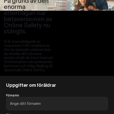
På grund av den
enorma
efterfrågan har
betaversionen av
Online Safety nu
stängts.
Vi är överväldigade av
responsen från föräldrarna.
Om du missade chansen kan
du anmäla ditt intresse
nedan så blir du först med att
få information om kommande
betatest och tidig tillgång till
Spacetalk Online Safety.
Uppgifter om föräldrar
Förnamn