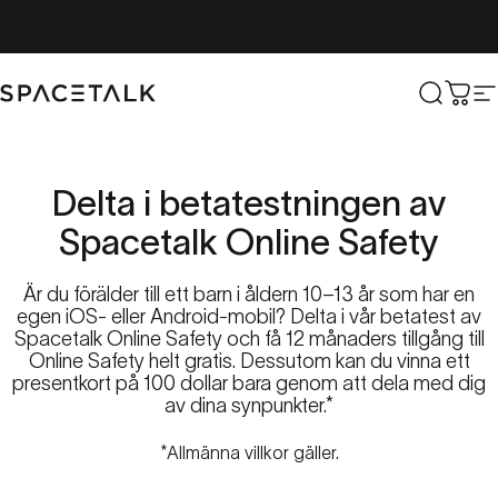
Hoppa till innehåll
Spacetalk
Sök
Vag
W
Delta
i
betatestningen
av
Spacetalk
Online
Safety
Är du förälder till ett barn i åldern 10–13 år som har en
egen iOS- eller Android-mobil? Delta i vår betatest av
Spacetalk Online Safety och få 12 månaders tillgång till
Online Safety helt gratis. Dessutom kan du vinna ett
presentkort på 100 dollar bara genom att dela med dig
av dina synpunkter.*
*Allmänna villkor gäller.