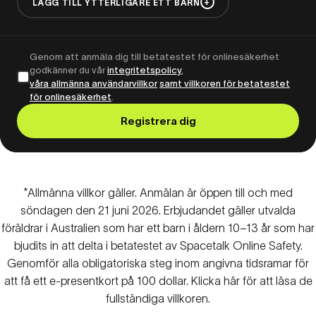
+
LÄGG TILL YTTERLIGARE ETT BARN
Genom att anmäla dig till betatestet för onlinesäkerhet
godkänner du vår
integritetspolicy
,
våra allmänna användarvillkor
samt villkoren för betatestet
för onlinesäkerhet
.
Registrera dig
*Allmänna villkor gäller. Anmälan är öppen till och med
söndagen den 21 juni 2026. Erbjudandet gäller utvalda
föräldrar i Australien som har ett barn i åldern 10–13 år som har
bjudits in att delta i betatestet av Spacetalk Online Safety.
Genomför alla obligatoriska steg inom angivna tidsramar för
att få ett e-presentkort på 100 dollar. Klicka
här
för att läsa de
fullständiga villkoren.