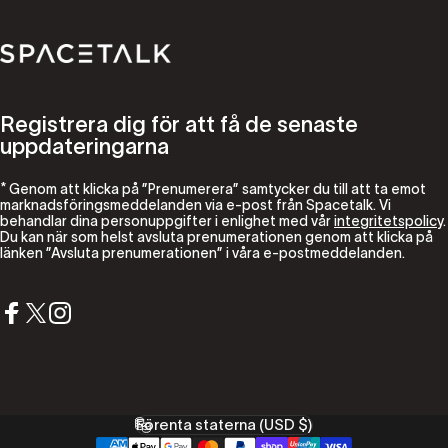
Spacetalk
Registrera dig för att få de senaste
uppdateringarna
* Genom att klicka på ”Prenumerera” samtycker du till att ta emot
marknadsföringsmeddelanden via e-post från Spacetalk. Vi
behandlar dina personuppgifter i enlighet med vår
integritetspolicy
.
Du kan när som helst avsluta prenumerationen genom att klicka på
länken ”Avsluta prenumerationen” i våra e-postmeddelanden.
Facebook
X (Twitter)
Instagram
Förenta staterna (USD $)
Land/region