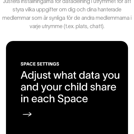
Justera inställningarna för datadelning i utrymmet för att
styra vilka uppgifter om dig och dina hanterade
medlemmar som är synliga för de andra medlemmarna i
varje utrymme (t.ex. plats, chatt).