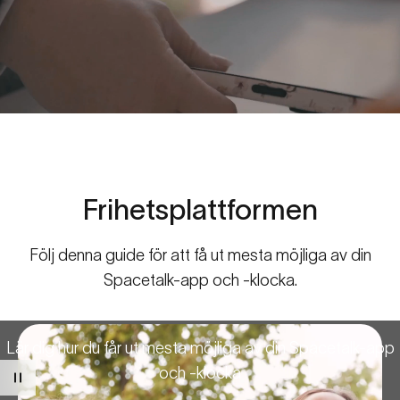
Frihetsplattformen
Spacetalk-appens
funktioner
Din
guide
till
allt
som
rör
Följ denna guide för att få ut mesta möjliga av din
Spacetalk-app och -klocka.
Spacetalk
Lär dig hur du får ut mesta möjliga av din Spacetalk-app
och -klocka