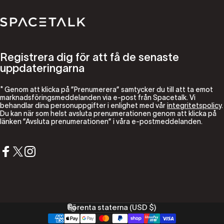
Spacetalk
Registrera dig för att få de senaste
uppdateringarna
* Genom att klicka på ”Prenumerera” samtycker du till att ta emot
marknadsföringsmeddelanden via e-post från Spacetalk. Vi
behandlar dina personuppgifter i enlighet med vår
integritetspolicy
.
Du kan när som helst avsluta prenumerationen genom att klicka på
länken ”Avsluta prenumerationen” i våra e-postmeddelanden.
Facebook
X (Twitter)
Instagram
Förenta staterna (USD $)
Land/region