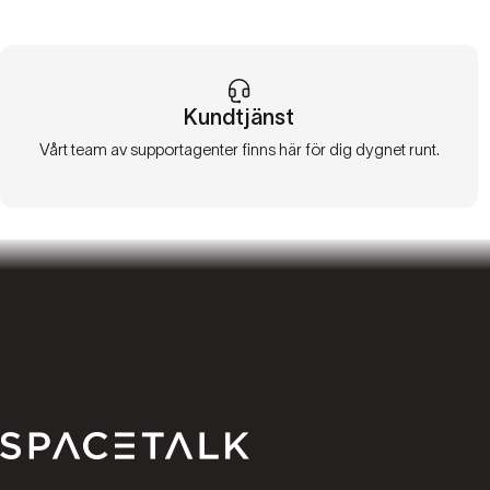
Kundtjänst
Vårt team av supportagenter finns här för dig dygnet runt.
Spacetalk