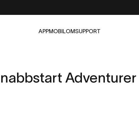
APP
MOBIL
OM
SUPPORT
APP
MOBIL
OM
SUPPORT
nabbstart
Adventurer