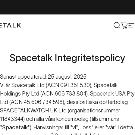
Hoppa till innehåll
lk
Sök
Vag
W
Spacetalk
Integritetspolicy
Senast uppdaterad: 25 augusti 2025
Vi är Spacetalk Ltd (ACN 091 351 530), Spacetalk
Holdings Pty Ltd (ACN 606 733 804), Spacetalk USA Pty
Ltd (ACN 45 606 734 598), dess brittiska dotterbolag
SPACETALKWATCH UK Ltd (organisationsnummer
11843344) och alla våra koncernbolag (tillsammans
"
Spacetalk
"). Hänvisningar till "vi", "oss" eller "vår" i detta