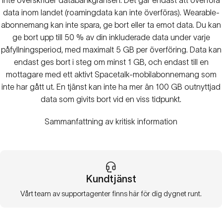
inte överskrider databankgränsen. Det går endast att överföra
data inom landet (roamingdata kan inte överföras). Wearable-
abonnemang kan inte spara, ge bort eller ta emot data. Du kan
ge bort upp till 50 % av din inkluderade data under varje
påfyllningsperiod, med maximalt 5 GB per överföring. Data kan
endast ges bort i steg om minst 1 GB, och endast till en
mottagare med ett aktivt Spacetalk-mobilabonnemang som
inte har gått ut. En tjänst kan inte ha mer än 100 GB outnyttjad
data som givits bort vid en viss tidpunkt.
Sammanfattning av kritisk information
Kundtjänst
Vårt team av supportagenter finns här för dig dygnet runt.