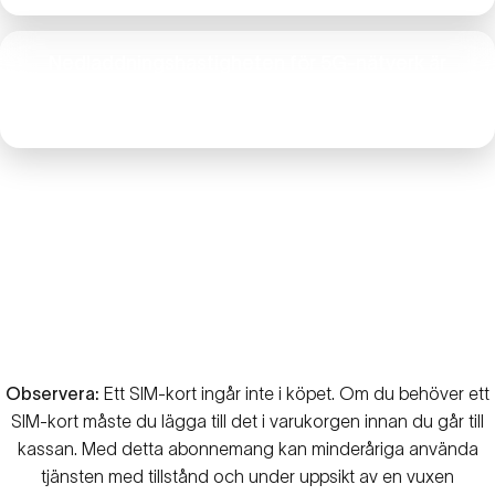
Nedladdningshastigheten för 5G-nätverk är
begränsad till 150 Mbps
(29 GB, 40 GB och 100 GB-abonnemang)
Observera:
Ett SIM-kort ingår inte i köpet. Om du behöver ett
SIM-kort måste du lägga till det i varukorgen innan du går till
kassan. Med detta abonnemang kan minderåriga använda
tjänsten med tillstånd och under uppsikt av en vuxen