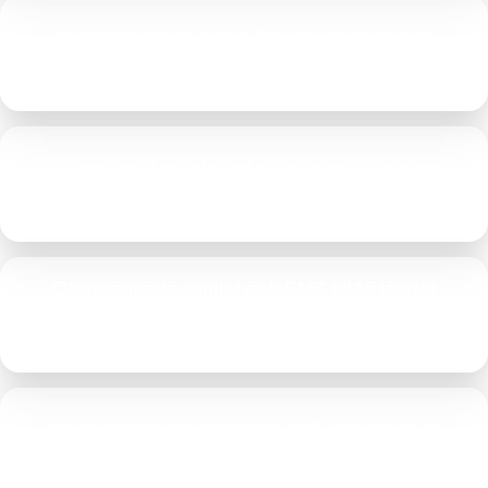
Inget bindande avtal. Alla abonnemang är
månadsavtal som förnyas automatiskt.
Obegränsat antal samtal och sms till vanliga
nummer i Australien
Obegränsade samtal och SMS till 15 länder
(endast 29 GB-, 40 GB- och 100 GB-
abonnemang)
Nedladdningshastigheten i 4G-nätverket är
begränsad till 100 Mbps (15 GB-abonnemang).