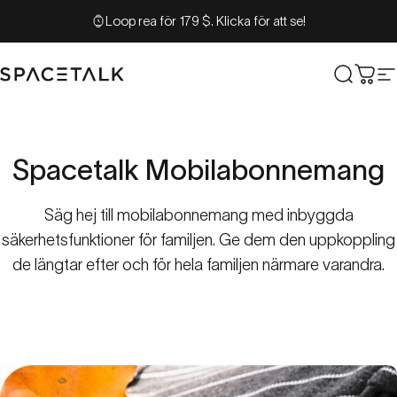
Hoppa till innehåll
Loop rea för 179 $. Klicka för att se!
Spacetalk
Sök
Vag
W
Spacetalk
Mobilabonnemang
Säg hej till mobilabonnemang med inbyggda
säkerhetsfunktioner för familjen. Ge dem den uppkoppling
de längtar efter och för hela familjen närmare varandra.