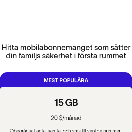
Hitta
mobilabonnemanget
som
sätter
din
familjs
säkerhet
i
första
rummet
MEST POPULÄRA
15 GB
20 $/månad
Obegränsat antal samtal och sms till vanliga nummer i