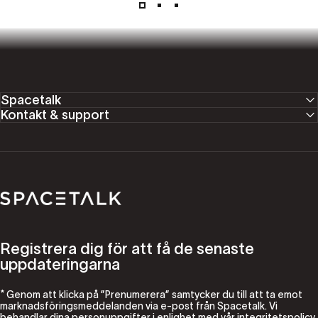
Spacetalk
Kontakt & support
Spacetalk
Registrera dig för att få de senaste
uppdateringarna
* Genom att klicka på ”Prenumerera” samtycker du till att ta emot
marknadsföringsmeddelanden via e-post från Spacetalk. Vi
behandlar dina personuppgifter i enlighet med vår
integritetspolicy
.