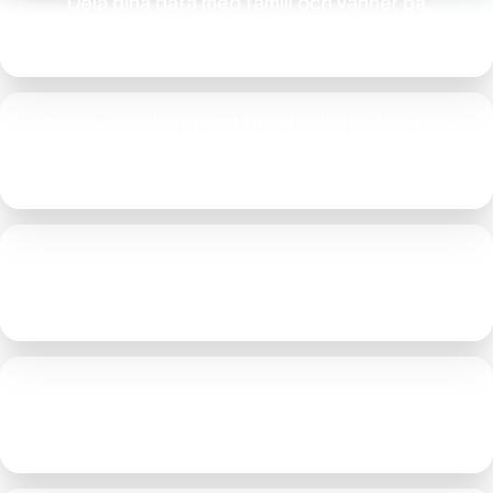
Dela dina data med familj och vänner på
Spacetalk Mobile Plans §
Snabb anslutning eSIM med enkel installation.
(Obs! Om du vill ha ett fysiskt SIM-kort måste du
lägga till det i din varukorg.)
Spara upp till 500 GB oanvänd data
Behåll ditt nummer eller välj ett nytt