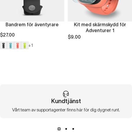
Bandrem för äventyrare
Kit med skärmskydd för
Adventurer 1
$27.00
$9.00
Midnatt
Ocean
Korall
Lime
+1
Kundtjänst
Vårt team av supportagenter finns här för dig dygnet runt.