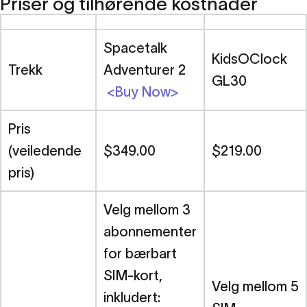
Priser og tilhørende kostnader
Sammenligning
av
priser,
funksjoner
og
sikkerhet
Spacetalk
KidsOClock
Trekk
Adventurer 2
9. april 2024
GL30
<Buy Now>
Romsnakk Adventurer 2 vs KidsOClock
Familieressurser
GL30 – Sammenligning av priser, funksjoner
Pris
og sikkerhet
(veiledende
$349.00
$219.00
pris)
Velg mellom 3
abonnementer
for bærbart
SIM-kort,
Velg mellom 5
inkludert: