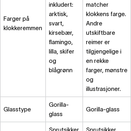
inkludert:
matcher
arktisk,
klokkens farge.
Farger på
svart,
Andre
klokkeremmen
kirsebær,
utskiftbare
flamingo,
reimer er
lilla, skifer
tilgjengelige i
og
en rekke
blågrønn
farger, mønstre
og
illustrasjoner.
Gorilla-
Glasstype
Gorilla-glass
glass
Sprutsikker
Sprutsikker