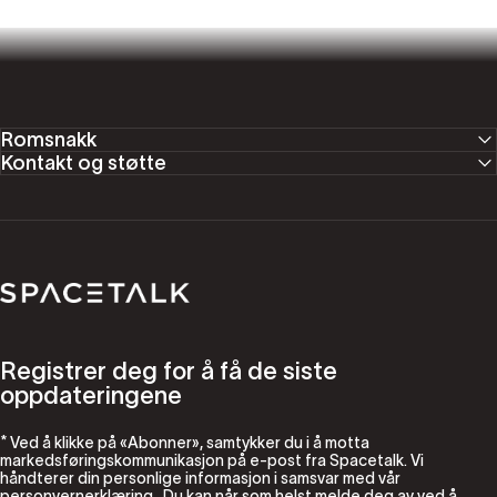
Romsnakk
Kontakt og støtte
Romsnakk
Registrer deg for å få de siste
oppdateringene
* Ved å klikke på «Abonner», samtykker du i å motta
markedsføringskommunikasjon på e-post fra Spacetalk. Vi
håndterer din personlige informasjon i samsvar med vår
personvernerklæring
. Du kan når som helst melde deg av ved å