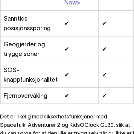
Now>
Sanntids
✔
✔
posisjonssporing
Geogjerder og
✔
✔
trygge soner
SOS-
✔
✔
knappfunksjonalitet
Fjernovervåking
✔
✔
Det er rikelig med sikkerhetsfunksjoner med
Spacetalk. Adventurer 2 og KidsOClock GL30, slik at
du kan sørge for at den lille er trygg selv når du ikke er i