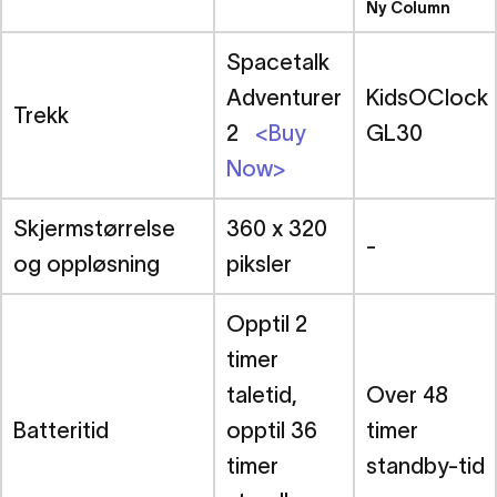
Ny Column
Spacetalk
Adventurer
KidsOClock
Trekk
2
<Buy
GL30
Now>
Skjermstørrelse
360 x 320
-
og oppløsning
piksler
Opptil 2
timer
taletid,
Over 48
Batteritid
opptil 36
timer
timer
standby-tid