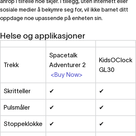
anrop i tilfelle noe skjer. I tillegg, uten internett eller
sosiale medier å bekymre seg for, vil ikke barnet ditt
oppdage noe upassende på enheten sin.
Helse og applikasjoner
Spacetalk
KidsOClock
Trekk
Adventurer 2
GL30
<Buy Now>
Skritteller
✔
✔
Pulsmåler
✔
✔
Stoppeklokke
✔
✔