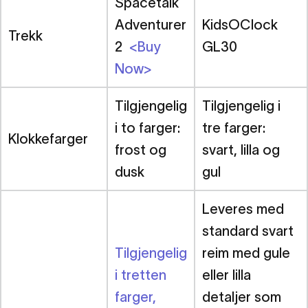
Spacetalk
Adventurer
KidsOClock
Trekk
2
<Buy
GL30
Now>
Tilgjengelig
Tilgjengelig i
i to farger:
tre farger:
Klokkefarger
frost og
svart, lilla og
dusk
gul
Leveres med
standard svart
Tilgjengelig
reim med gule
i tretten
eller lilla
farger,
detaljer som