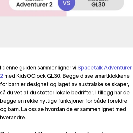
I denne guiden sammenligner vi
Spacetalk Adventurer
2
med KidsOClock GL30. Begge disse smartklokkene
for barn er designet og laget av australske selskaper,
så du vet at du støtter lokale bedrifter. I tillegg har de
begge en rekke nyttige funksjoner for både foreldre
Romsnakk
Adventurer
2
vs
og barn. La oss se hvordan de er sammenlignet med
hverandre.
KidsOClock
GL30
–