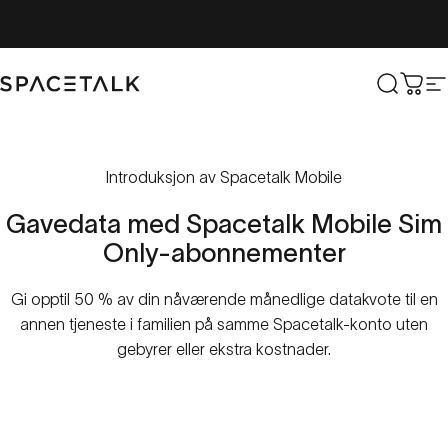
Hopp til innhold
Romsnakk
Søk
Hand
N
Introduksjon av Spacetalk Mobile
Gavedata
med
Spacetalk
Mobile
Sim
Only-abonnementer
Gi opptil 50 % av din nåværende månedlige datakvote til en
annen tjeneste i familien på samme Spacetalk-konto uten
gebyrer eller ekstra kostnader.