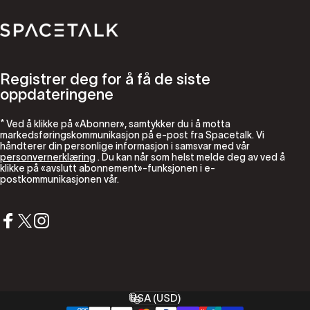
Romsnakk
Registrer deg for å få de siste
oppdateringene
* Ved å klikke på «Abonner», samtykker du i å motta
markedsføringskommunikasjon på e-post fra Spacetalk. Vi
håndterer din personlige informasjon i samsvar med vår
personvernerklæring
. Du kan når som helst melde deg av ved å
klikke på «avslutt abonnement»-funksjonen i e-
postkommunikasjonen vår.
Facebook
X (Twitter)
Instagram
USA (USD)
Land/region