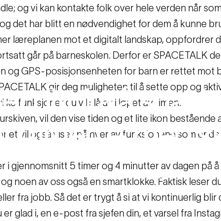
dle; og vi kan kontakte folk over hele verden når som 
r, og det har blitt en nødvendighet for dem å kunne br
r læreplanen mot et digitalt landskap, oppfordrer de 
ortsatt går på barneskolen. Derfor er SPACETALK den 
n og GPS-posisjonsenheten for barn er rettet mot bar
 SPACETALK gir deg muligheten til å sette opp og akt
et
ditt
fra
å
snakk
ke funksjoner du vil slå av i løpet av timen.
urskiven, vil den vise tiden og et lite ikon beståend
t
i
timen
–
med
s
onet vil også vises på hver av funksjonene som er de
r i gjennomsnitt 5 timer og 4 minutter av dagen på å 
snakke i romrommet i timen – med skolemodus
 og noen av oss også en smartklokke. Faktisk leser du
ller fra jobb. Så det er trygt å si at vi kontinuerlig blir
 er glad i, en e-post fra sjefen din, et varsel fra Inst