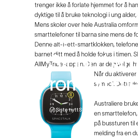
trenger ikke å forlate hjemmet for å han
dyktige til å bruke teknologi i ung alde
Mens skoler over hele Australia omforme
smarttelefoner til barna sine mens de f
14. juni 2019
Denne alt-i-ett-smartklokken, telefone
barnet ditt med å holde fokus i timen.
Stopp
barn
AllMyTribe-appen. Den lar deg velge hvil
Når du aktiverer 
romromme
symbol. Dette ik
Australiere bruke
Siste nytt
Stopp barnet ditt fra å 
en smarttelefon,
på bussturen til e
melding fra en du