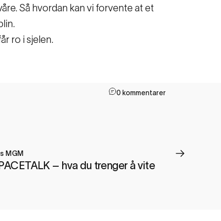
 våre. Så hvordan kan vi forvente at et
lin.
r ro i sjelen.
0 kommentarer
ts MGM
 SPACETALK – hva du trenger å vite