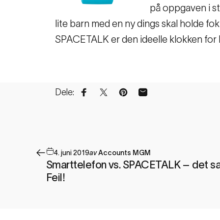
på oppgaven i ste
lite barn med en ny dings skal holde fok
SPACETALK er den ideelle klokken for barne
Dele:
Del på Facebook
Del på X
Pin på Pinterest
Del via e-post
4. juni 2019
av
Accounts MGM
Smarttelefon vs. SPACETALK – det sa
Feil!