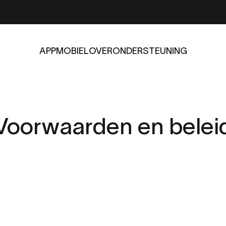
APP
MOBIEL
OVER
ONDERSTEUNING
APP
MOBIEL
OVER
ONDERSTEUNING
Voorwaarden
en
belei