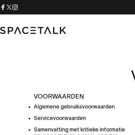
Overslaan naar inhoud
Facebook
X (Twitter)
Instagram
Spacetalk
VOORWAARDEN
Algemene gebruiksvoorwaarden
Servicevoorwaarden
Samenvatting met kritieke informatie