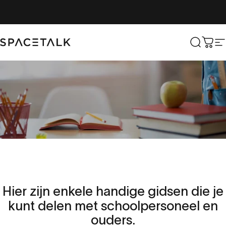
Overslaan naar inhoud
Spacetalk
Zoek o
Win
S
Scholen
App
Hier
zijn
enkele
handige
gidsen
die
je
kunt
delen
met
schoolpersoneel
en
ondersteuningsgidsen
ouders.