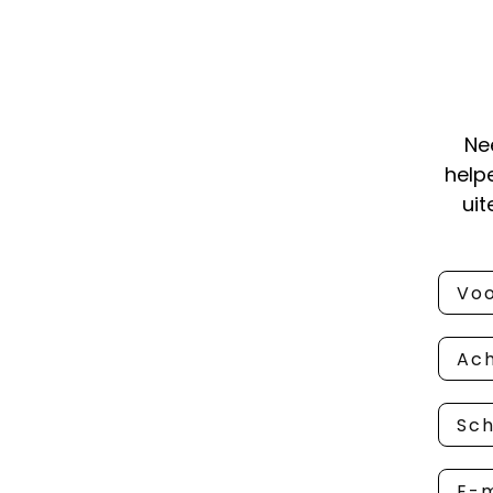
Ne
help
ui