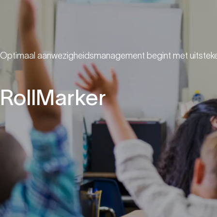
Optimaal aanwezigheidsmanagement begint met uitsteke
RollMarker