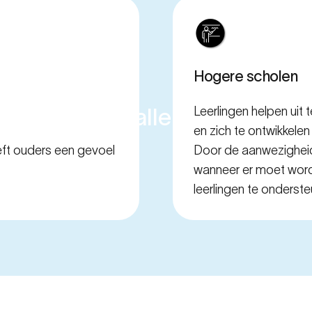
Hogere scholen
scholen
van
alle
soorten
en
m
Leerlingen helpen uit t
en zich te ontwikkele
ft ouders een gevoel
Door de aanwezigheid
wanneer er moet word
leerlingen te onderste