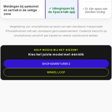
Meldingen bij aankomst
✓ Inbegrepen bij
– Er zijn apps van
en vertrek in de veilige
derden nodig
de Spacetalk-app
zone
Vergelijking van smartphones op basis van een standaard instapmodel
iPhone/Android met een standaard gezinsabonnement. Ouderlijk toezicht op
smartphones verschilt per toestel en vereist voortdurend beheer.
HULP NODIG BIJ HET KIEZEN?
Kies het juiste model met één klik
SHOP ADVENTURER 2
WINKEL LOOP