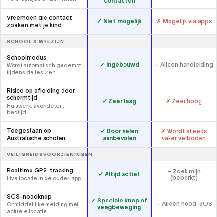
contacten
Vreemden die contact
✓ Niet mogelijk
✗ Mogelijk via apps
zoeken met je kind
SCHOOL & WELZIJN
Schoolmodus
✓ Ingebouwd
– Alleen handleiding
Wordt automatisch gedempt
tijdens de lesuren
Risico op afleiding door
schermtijd
✓ Zeer laag
✗ Zeer hoog
Huiswerk, avondeten,
bedtijd
Toegestaan op
✓ Door velen
✗ Wordt steeds
aanbevolen
vaker verboden
Australische scholen
VEILIGHEIDSVOORZIENINGEN
Realtime GPS-tracking
– Zoek mijn
✓ Altijd actief
(beperkt)
Live locatie in de ouder-app
SOS-noodknop
✓ Speciale knop of
– Alleen nood-SOS
Onmiddellijke melding met
veegbeweging
actuele locatie