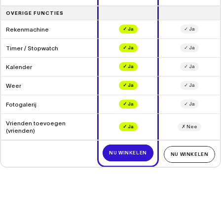
OVERIGE FUNCTIES
Rekenmachine
✓ Ja
✓ Ja
Timer / Stopwatch
✓ Ja
✓ Ja
Kalender
✓ Ja
✓ Ja
Weer
✓ Ja
✓ Ja
Fotogalerij
✓ Ja
✓ Ja
Vrienden toevoegen
✓ Ja
✗ Nee
(vrienden)
NU WINKELEN
NU WINKELEN