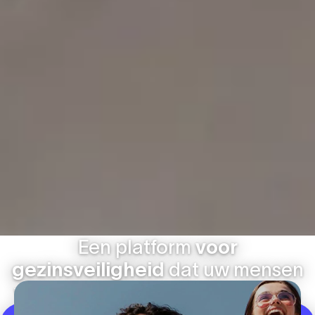
Een platform
voor
gezinsveiligheid
dat uw mensen
vrijheid geeft en u gemoedsrust.