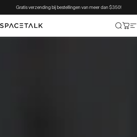
Overslaan naar inhoud
Gratis verzending bij bestellingen van meer dan $350!
Spacetalk
Zoek o
Win
S