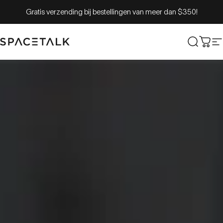
Overslaan naar inhoud
Gratis verzending bij bestellingen van meer dan $350!
Spacetalk
Zoek o
Win
S