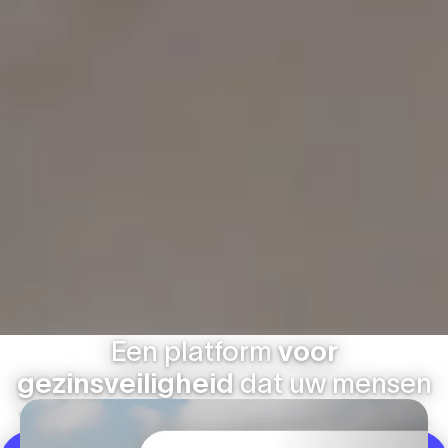
Een platform
voor
gezinsveiligheid
dat uw mensen
vrijheid geeft en u gemoedsrust.