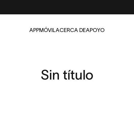
APP
MÓVIL
ACERCA DE
APOYO
APP
MÓVIL
ACERCA DE
APOYO
Sin
título