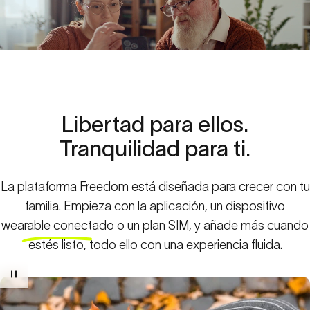
Libertad
para
ellos.
Tranquilidad
para
ti.
Únete
a
la
Plataforma
Freedom
La plataforma Freedom está diseñada para crecer con tu
Spacetalk está diseñado para apoyar a tu familia en
familia. Empieza con la aplicación, un dispositivo
todas las etapas del crecimiento de
wearable conectado o un plan SIM, y añade más cuando
Un espacio sencillo.
estés listo, todo ello con una experiencia fluida.