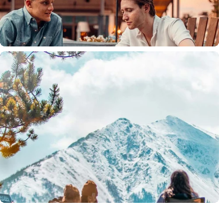
Una experiencia conectada
Tanto si alguien lleva un reloj inteligente como si lleva un teléfono, todo se
conecta a la misma aplicación Spacetalk. Los chats, las ubicaciones y los
espacios compartidos siguen siendo familiares, incluso a medida que
aumenta la independencia.
Diseñado para evolucionar contigo y con
tu tribu.
Desde niños que dan el salto a su primer teléfono hasta adultos que se
incorporan al mundo móvil desde el primer día, Spacetalk se adapta a
medida que cambian las necesidades. Añade miembros de la familia,
cambia de dispositivo o amplía tu configuración sin tener que empezar de
cero.