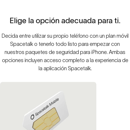
Elige
la
opción
adecuada
para
ti.
Decida entre utilizar su propio teléfono con un plan móvil
Spacetalk o tenerlo todo listo para empezar con
nuestros paquetes de seguridad para iPhone. Ambas
Libertad, sin perder continuidad
opciones incluyen acceso completo a la experiencia de
Los planes móviles de Spacetalk incluyen la suscripción a App Plus, que da
la aplicación Spacetalk.
acceso a todas las funciones de la aplicación en el móvil. Todos siguen
conectados a través de las mismas funciones de confianza, incluso a
medida que aumenta la independencia.