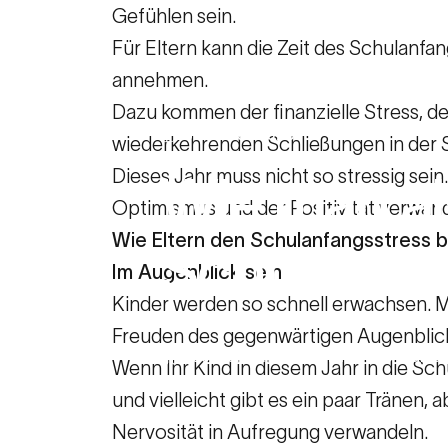
Gefühlen sein.
Für Eltern kann die Zeit des Schulanfa
annehmen.
Dazu kommen der finanzielle Stress, d
18. Januar 2023
wiederkehrenden Schließungen in der
Dieses Jahr muss nicht so stressig sein
Wie
man
al
Optimismus und der Positivität verwand
Wie Eltern den Schulanfangsstress 
Schulanfan
Im Augenblick sein
Kinder werden so schnell erwachsen. Ma
Freuden des gegenwärtigen Augenblick
Ressourcen für Familien
Wie man al
Wenn Ihr Kind in diesem Jahr in die Sch
und vielleicht gibt es ein paar Tränen
Nervosität in Aufregung verwandeln.