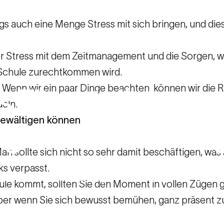
ngs auch eine Menge Stress mit sich bringen, und die
er Stress mit dem Zeitmanagement und die Sorgen, wi
 Schule zurechtkommen wird.
. Wenn wir ein paar Dinge beachten, können wir die R
s
Elternteil
den
eln.
bewältigen können
gsstress
bewälti
n sollte sich nicht so sehr damit beschäftigen, was
s verpasst.
s Elternteil den Schulanfangsstress bewältigt
ule kommt, sollten Sie den Moment in vollen Zügen ge
, aber wenn Sie sich bewusst bemühen, ganz präsent z