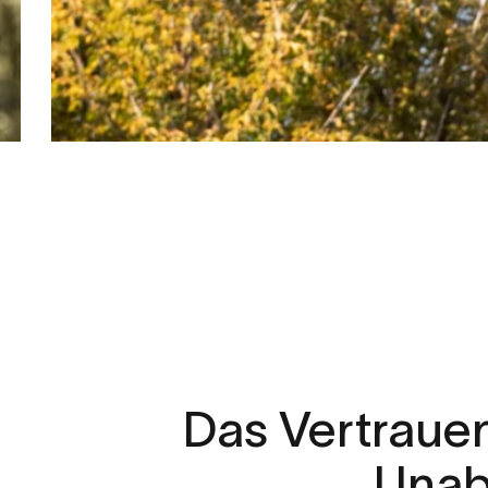
„Ich
kann
sehen,
wann
sie
si
sind
und
wann
sie
sich
auf
d
befinden.
Nie
wieder
viel
zu
und
auf
dem
Parkplatz
warte
Steve, Vater eines Teenagers
Das
Vertraue
Unab