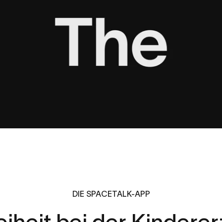
DIE SPACETALK-APP
eiheit
bei
der
Kinderer