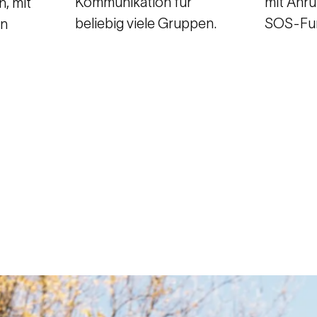
Kommunikation für
mit Anr
n, mit
beliebig viele Gruppen.
SOS-Fun
en