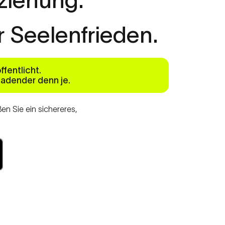
r
Seelenfrieden.
fentlicht.
nladender denn je.
n Sie ein sichereres,