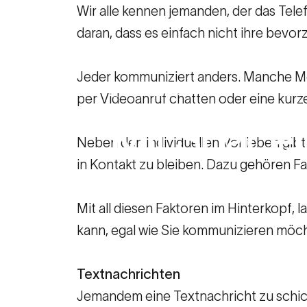
Wir alle kennen jemanden, der das Telef
daran, dass es einfach nicht ihre bevor
Jeder kommuniziert anders. Manche Me
11. Mai 2023
per Videoanruf chatten oder eine kurz
Mit
Spacet
Neben den individuellen Vorlieben gibt
in Kontakt zu bleiben. Dazu gehören F
Weise
kom
Mit all diesen Faktoren im Hinterkopf, 
kann, egal wie Sie kommunizieren möc
Ressourcen für Familien
Mit Spacet
Textnachrichten
Jemandem eine Textnachricht zu schick