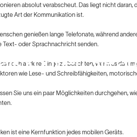
onieren absolut verabscheut. Das liegt nicht daran, 
zugte Art der Kommunikation ist.
nschen genießen lange Telefonate, während andere 
e Text- oder Sprachnachricht senden.
alk
können
Sie
au
 es noch andere Dinge zu beachten, wenn es darum g
aktoren wie Lese- und Schreibfähigkeiten, motorisc
munizieren
lassen Sie uns ein paar Möglichkeiten durchgehen, wi
hten.
alk können Sie auf Ihre Weise kommunizieren
en ist eine Kernfunktion jedes mobilen Geräts.