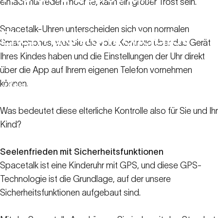
einfach nur reden möchte, kann ein großer Trost sein.
Smartphone-Uhr
den
Spacetalk-Uhren unterscheiden sich von normalen
Eltern
die
Kontrolle
gibt
Smartphones, weil Sie die volle Kontrolle über das Gerät
Ihres Kindes haben und die Einstellungen der Uhr direkt
16. Juni 2022
über die App auf Ihrem eigenen Telefon vornehmen
können.
Ressourcen für
Wie eine Spacetalk Smartphone-Uhr den
Familien
Eltern die Kontrolle gibt
Was bedeutet diese elterliche Kontrolle also für Sie und Ihr
Kind?
Seelenfrieden mit Sicherheitsfunktionen
Spacetalk ist eine Kinderuhr mit GPS, und diese GPS-
Technologie ist die Grundlage, auf der unsere
Sicherheitsfunktionen aufgebaut sind.