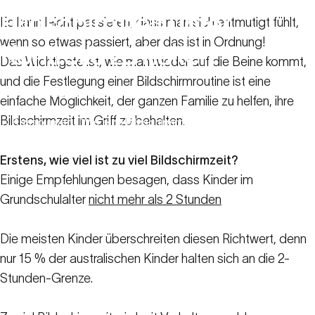
Bildschirmzeit
unter
Es kann leicht passieren, dass man sich entmutigt fühlt,
wenn so etwas passiert, aber das ist in Ordnung!
Kontrolle
zu
halten
Das Wichtigste ist, wie man wieder auf die Beine kommt,
und die Festlegung einer Bildschirmroutine ist eine
24. Februar 2023
einfache Möglichkeit, der ganzen Familie zu helfen, ihre
Bildschirmzeit im Griff zu behalten.
Ressourcen
Wie eine Bildschirmroutine helfen kann, die
für Familien
Bildschirmzeit unter Kontrolle zu halten
Erstens, wie viel ist zu viel Bildschirmzeit?
Einige Empfehlungen besagen, dass Kinder im
Grundschulalter
nicht mehr als 2 Stunden
Die meisten Kinder überschreiten diesen Richtwert, denn
nur 15 % der australischen Kinder halten sich an die 2-
Stunden-Grenze.