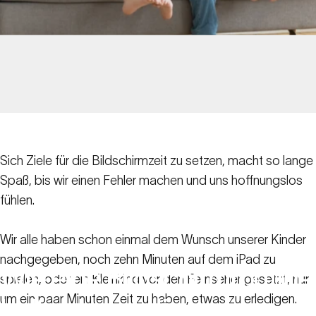
Sich Ziele für die Bildschirmzeit zu setzen, macht so lange
Spaß, bis wir einen Fehler machen und uns hoffnungslos
fühlen.
Wir alle haben schon einmal dem Wunsch unserer Kinder
nachgegeben, noch zehn Minuten auf dem iPad zu
Wie
eine
Bildschirmroutine
spielen, oder ein Kleinkind vor den Fernseher gesetzt, nur
um ein paar Minuten Zeit zu haben, etwas zu erledigen.
helfen
kann,
die