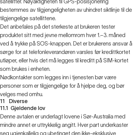
satellitter. Nøyaktigheten til GPS-posisjonering
bestemmes av tilgjengeligheten av uhindret siktlinje til de
tilgjengelige satellittene.
Det anbefales på det sterkeste at brukeren tester
produktet sitt med jevne mellomrom hver 1.–3. måned
ved å trykke på SOS-knappen. Det er brukerens ansvar å
sørge for at telefonleverandøren varsles før kredittkortet
utløper, eller hvis det må legges til kreditt på SIM-kortet
som brukes i enheten.
Nødkontakter som legges inn i tjenesten bør være
personer som er tilgjengelige for å hjelpe deg, og bør
velges med omhu.
11
Diverse
11.1
Gjeldende lov
Denne avtalen er underlagt lovene i Sør-Australia med
mindre annet er uttrykkelig angitt. Hver part underkaster
seg ugjenkallelig og ubetinget den ikke-eksklusive