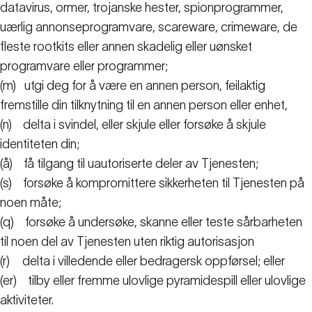
datavirus, ormer, trojanske hester, spionprogrammer,
uærlig annonseprogramvare, scareware, crimeware, de
fleste rootkits eller annen skadelig eller uønsket
programvare eller programmer;
(m)
utgi deg for å være en annen person, feilaktig
fremstille din tilknytning til en annen person eller enhet,
(n)
delta i svindel, eller skjule eller forsøke å skjule
identiteten din;
(å)
få tilgang til uautoriserte deler av Tjenesten;
(s)
forsøke å kompromittere sikkerheten til Tjenesten på
noen måte;
(q)
forsøke å undersøke, skanne eller teste sårbarheten
til noen del av Tjenesten uten riktig autorisasjon
(r)
delta i villedende eller bedragersk oppførsel; eller
(er)
tilby eller fremme ulovlige pyramidespill eller ulovlige
aktiviteter.