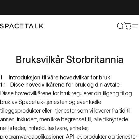
Hopp til innhold
Romsnakk
Søk
Hand
N
Bruksvilkår
Storbritannia
1
Introduksjon til våre hovedvilkår for bruk
1.1
Disse hovedvilkårene for bruk og din avtale
Disse hovedvilkårene for bruk regulerer din tilgang til og
bruk av Spacetalk-tjenesten og eventuelle
tilleggsprodukter eller -tjenester som vi leverer fra tid til
annen, inkludert, men ikke begrenset til, alle tilknyttede
nettsteder, innhold, fastvare, enheter,
programvareapplikasjoner, API-er, produkter og tjenester