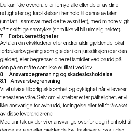
Du kan ikke overdra eller fornye alle eller deler av dine
rettigheter og forpliktelser i henhold til denne avtalen
(unntatt i samsvar med dette avsnittet), med mindre vi gir
vårt skriftlige samtykke (som ikke vil bli urimelig nektet).
7
Forbrukerrettigheter
Avtalen din ekskluderer eller endrer aldri gjeldende lokal
forbrukerlovgivning som gjelder i din jurisdiksjon (der den
gjelder), eller begrenser dine rettsmidler ved brudd på
den på en måte som ikke er tillatt ved lov.
8
Ansvarsbegrensning og skadesløsholdelse
8.1
Ansvarsbegrensning
Vi vil utvise tilbørlig aktsomhet og dyktighet når vi leverer
tjenestene våre. Selv om vi streber etter pålitelighet, er vi
ikke ansvarlige for avbrudd, forringelse eller feil forårsaket
av disse leverandørene.
Med unntak av der vi er ansvarlige overfor deg i henhold til
denne avtalen eller gjeldende lov, fraskriver vi oss, i den