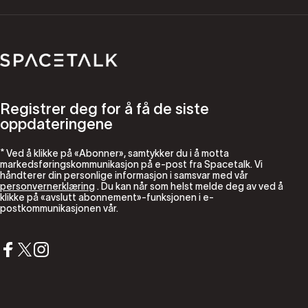
Romsnakk
Registrer deg for å få de siste
oppdateringene
* Ved å klikke på «Abonner», samtykker du i å motta
markedsføringskommunikasjon på e-post fra Spacetalk. Vi
håndterer din personlige informasjon i samsvar med vår
personvernerklæring
. Du kan når som helst melde deg av ved å
klikke på «avslutt abonnement»-funksjonen i e-
postkommunikasjonen vår.
Facebook
X (Twitter)
Instagram