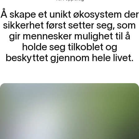
Å
skape
et
unikt
økosystem
der
sikkerhet
først
setter
seg,
som
gir
mennesker
mulighet
til
å
holde
seg
tilkoblet
og
beskyttet
gjennom
hele
livet.