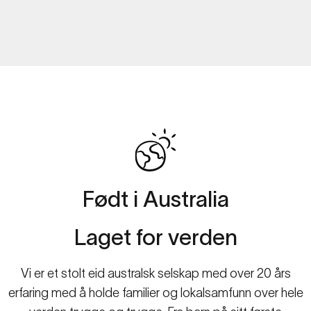
OM
SPACETALK
Født
i
Australia
Familiesikkerhet
for
den
digitale
tidsalderen.
Laget
for
verden
Vi er et stolt eid australsk selskap med over 20 års
erfaring med å holde familier og lokalsamfunn over hele