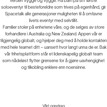
verden trygge og trygge. Fra barn på sitt første
soloeventyr til besteforeldre som trives på egenhånd, gir
Spacetalk alle generasjoner muligheten til å omfavne
livets eventyr med selvtillit.
Familier stoler på enhetene våre, og de selges av store
forhandlere i Australia og New Zealand. Appen vår er
tilgjengelig globalt, og hjelper deg med å holde kontakten
med hele teamet ditt – uansett hvor langt unna de er. Bak
vår frihetsplattform står et lidenskapelig globalt team
som nådeløst flytter grensene for å gjøre uavhengighet
og tilkobling enklere enn noensinne.
Vårt oppdrag