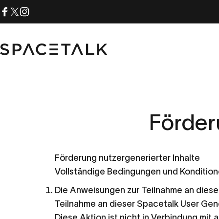
Zum Inhalt springen
Facebook
X (Twitter)
Instagram
Spacetalk
Förde
Förderung nutzergenerierter Inhalte
Vollständige Bedingungen und Konditio
Die Anweisungen zur Teilnahme an dieser
Teilnahme an dieser Spacetalk User Gen
Diese Aktion ist nicht in Verbindung mi