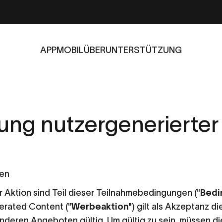
APP
MOBIL
ÜBER
UNTERSTÜTZUNG
APP
MOBIL
ÜBER
UNTERSTÜTZUNG
rung
nutzergenerierter
nen
 Aktion sind Teil dieser Teilnahmebedingungen ("
Bedi
erated Content ("
Werbeaktion
") gilt als Akzeptanz 
t anderen Angeboten gültig. Um gültig zu sein, müssen 