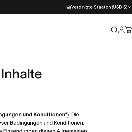
Vereinigte Staaten (USD $)
Suche
Anm
W
Inhalte
ngungen und Konditionen
"). Die
dieser Bedingungen und Konditionen.
die Einsendungen diesen Allgemeinen