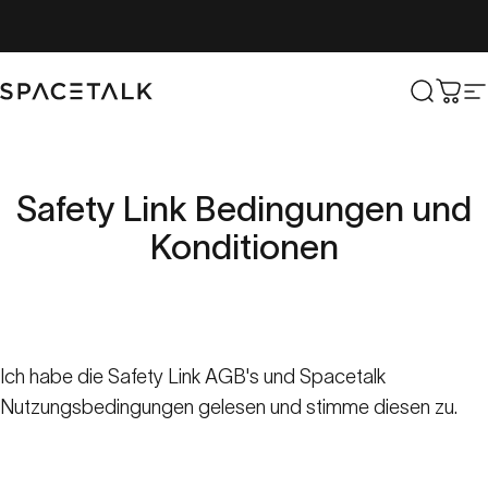
Zum Inhalt springen
Spacetalk
Suche
Wag
W
Safety
Link
Bedingungen
und
Konditionen
Ich habe die
Safety Link AGB's
und
Spacetalk
Nutzungsbedingungen
gelesen und stimme diesen zu.