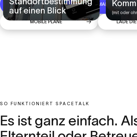
Standortbestimmung
Kommu
SHOP KINDER-SMARTWATCHES
auf einen Blick
(mit oder oh
MOBILE PLÄNE
LADE DI
SO FUNKTIONIERT SPACETALK
Es
ist
ganz
einfach.
Al
Elternteil
oder
Betreu