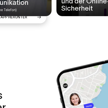
und der Online
nikation
Sicherheit
ne Telefon)
E APP HERUNTER
s
er