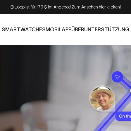
Kostenloser Versand ab 200 $!
SMARTWATCHES
MOBIL
APP
ÜBER
UNTERSTÜTZUNG
SMARTWATCHES
MOBIL
APP
ÜBER
UNTERSTÜTZUNG