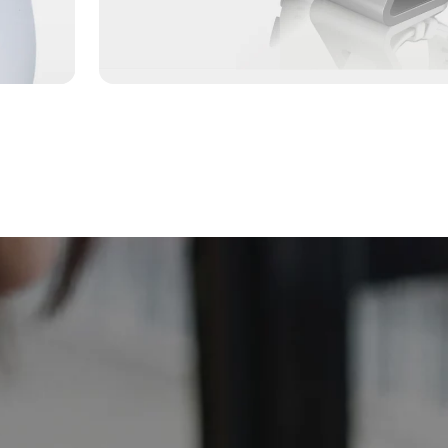
Loop
Unsere preisgünstigste 4G-Smartwatch zur Unter
Bündel
Entdecken Sie die Vorteile eines Pakets