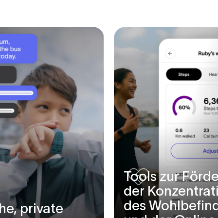
it
, die
n
n
Tools zur Förd
schafft.
der Konzentrat
des Wohlbefin
he, private