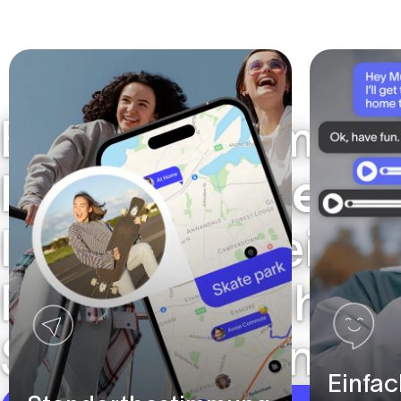
Eine Plattform
für
Familiensicherhe
Ihren Mitarbeiter
Freiheit und Ihne
Seelenfrieden ver
Einfac