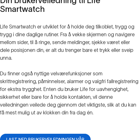
Din
brukerveiledning
til
Life
Smartwatch
Life Smartwatch er utviklet for å holde deg tilkoblet, trygg og
trygg i dine daglige rutiner. Fra å vekke skjermen og navigere
mellom sider, til å ringe, sende meldinger, sjekke været eller
dele posisjonen din, er alt du trenger bare et trykk eller sveip
unna.
Du finner også nyttige velværefunksjoner som
skrittregistrering, påminnelser, alarmer og valgfri fallregistrering
for ekstra trygghet. Enten du bruker Life for uavhengighet,
sikkerhet eller bare for å holde kontakten, vil denne
veiledningen veilede deg gjennom det viktigste, slik at du kan
få mest mulig ut av klokken din fra dag én.
LAST NED BRUKERVEILEDNINGEN VÅR