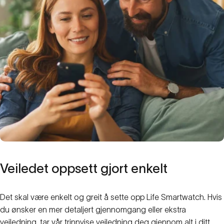
Veiledet
oppsett
gjort
enkelt
Det skal være enkelt og greit å sette opp Life Smartwatch. Hvis
du ønsker en mer detaljert gjennomgang eller ekstra
veiledning, tar vår trinnvise veiledning deg gjennom alt i ditt