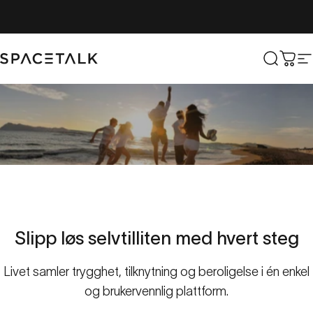
Hopp til innhold
Romsnakk
Søk
Hand
N
Velkommen
til
Frihetsplattformen
Følg disse trinnene for å koble til Life-klokken din for bedre
sikkerhet for dine kjære og mer trygghet for deg.
Slipp
løs
selvtilliten
med
hvert
steg
Livet samler trygghet, tilknytning og beroligelse i én enkel
og brukervennlig plattform.