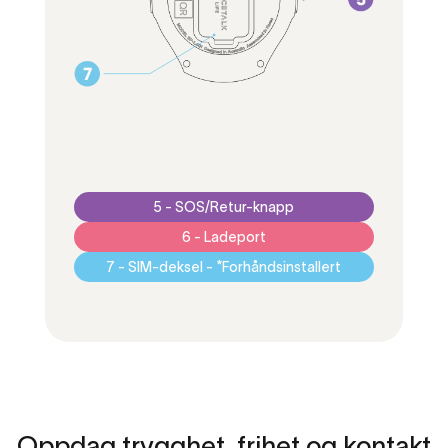
5 - SOS/Retur-knapp
6 - Ladeport
7 - SIM-deksel - *Forhåndsinstallert
Oppdag
trygghet,
frihet
og
kontakt