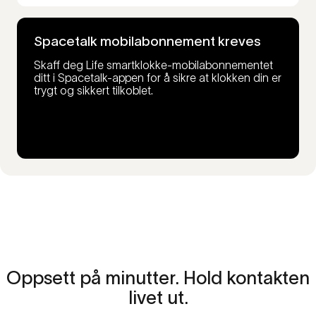
Spacetalk mobilabonnement kreves
Skaff deg Life smartklokke-mobilabonnementet
ditt i Spacetalk-appen for å sikre at klokken din er
trygt og sikkert tilkoblet.
Oppsett
på
minutter.
Hold
kontakten
livet
ut.