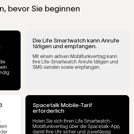
n, bevor Sie beginnen
Die Life Smartwatch kann Anrufe
.
tätigen und empfangen.
Mit einem aktiven Mobilfunkvertrag kann
die
Ihre Life-Smartwatch Anrufe tätigen und
peln
SMS senden sowie empfangen.
ändig
3
Spacetalk Mobile-Tarif
erforderlich
3
Holen Sie sich Ihren Life Smartwatch-
edem
Mobilfunkvertrag über die Spacetalk-App,
oder
damit Ihre Uhr sicher und zuverlässig