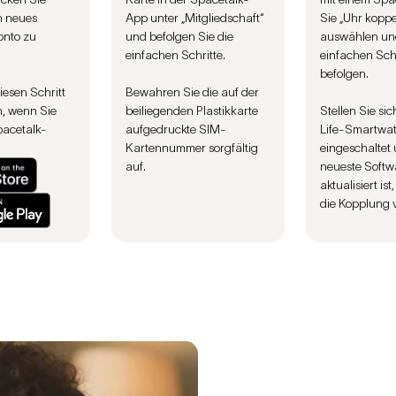
n neues
App unter „Mitgliedschaft“
Sie „Uhr koppe
onto zu
und befolgen Sie die
auswählen un
einfachen Schritte.
einfachen Schr
befolgen.
iesen Schritt
Bewahren Sie die auf der
, wenn Sie
beiliegenden Plastikkarte
Stellen Sie sic
pacetalk-
aufgedruckte SIM-
Life-Smartwa
.
Kartennummer sorgfältig
eingeschaltet 
auf.
neueste Softw
aktualisiert ist
die Kopplung 