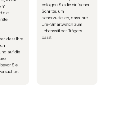
befolgen Sie die einfachen
ln“
Schritte, um
d die
sicherzustellen, dass Ihre
itte
Life-Smartwatch zum
Lebensstil des Trägers
passt.
her, dass Ihre
tch
und auf die
are
, bevor Sie
versuchen.