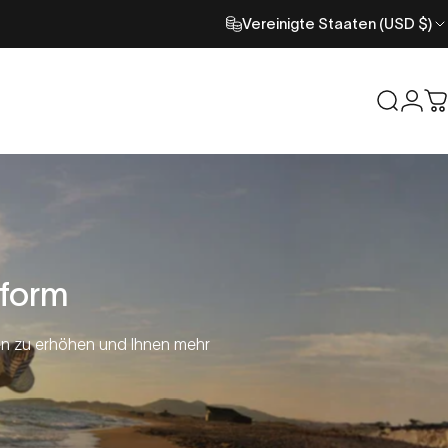
Vereinigte Staaten (USD $)
Suche
Anm
W
tform
eben zu erhöhen und Ihnen mehr