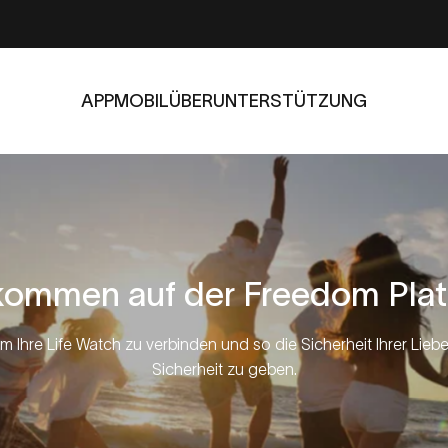
APP
MOBIL
ÜBER
UNTERSTÜTZUNG
APP
MOBIL
ÜBER
UNTERSTÜTZUNG
lkommen
auf
der
Freedom
Pla
um Ihre Life Watch zu verbinden und so die Sicherheit Ihrer Li
Sicherheit zu geben.